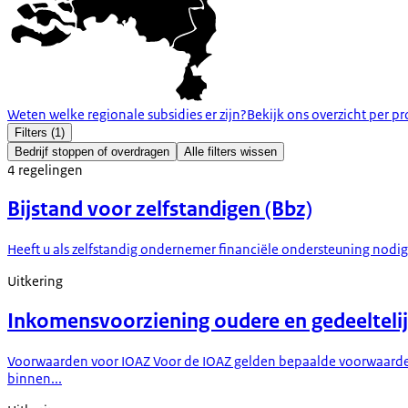
Weten welke regionale subsidies er zijn?
Bekijk ons overzicht per pr
Filters
(1)
Bedrijf stoppen of overdragen
Alle filters wissen
4
regelingen
Bijstand voor zelfstandigen (Bbz)
Heeft u als zelfstandig ondernemer financiële ondersteuning nodig? 
Uitkering
Inkomensvoorziening oudere en gedeeltelij
Voorwaarden voor IOAZ Voor de IOAZ gelden bepaalde voorwaarden, z
binnen...