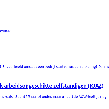
ovincie
Bijvoorbeeld omdat u een bedrijf start vanuit een uitkering? Dan heef
k arbeidsongeschikte zelfstandigen (IOAZ)
oals: U bent 55 jaar of ouder, maar u heeft de AOW-leeftijd nog ni