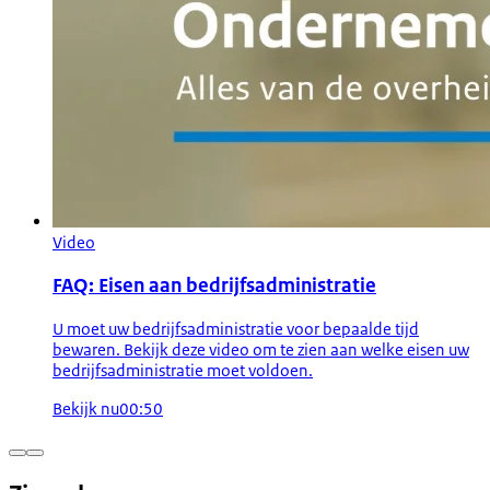
Video
FAQ: Eisen aan bedrijfsadministratie
U moet uw bedrijfsadministratie voor bepaalde tijd
bewaren. Bekijk deze video om te zien aan welke eisen uw
bedrijfsadministratie moet voldoen.
Bekijk nu
00:50