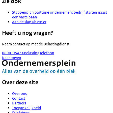
Zie ook
Stappenplan parttime ondernemen: bedrijf starten naast
een vaste baan
Aan de slag als zzp'er
Heeft u nog vragen?
Neem contact op met de
Belastingdienst
0800-0543
X
BelastingTelefoon
Naar boven
Over deze site
Over ons
Contact
Partners
Toegankelijkheid
Disclaimer