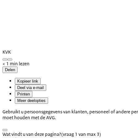
KVK
< 1 min lezen
Delen
Kopieer link
Deel via e-mail
Printen
Meer deelopties
Gebruikt u persoonsgegevens van klanten, personeel of andere p
moet houden met de AVG.
Wat vindt u van deze pagina?
(vraag 1 van max 3)