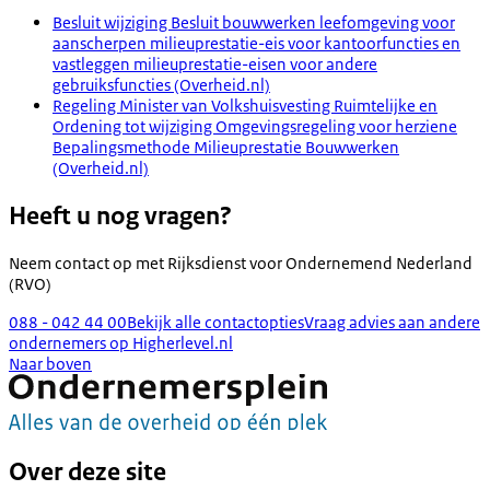
Besluit wijziging Besluit bouwwerken leefomgeving voor
aanscherpen milieuprestatie-eis voor kantoorfuncties en
vastleggen milieuprestatie-eisen voor andere
gebruiksfuncties (Overheid.nl)
Regeling Minister van Volkshuisvesting Ruimtelijke en
Ordening tot wijziging Omgevingsregeling voor herziene
Bepalingsmethode Milieuprestatie Bouwwerken
(Overheid.nl)
Heeft u nog vragen?
Neem contact op met
Rijksdienst voor Ondernemend Nederland
(RVO)
088 - 042 44 00
Bekijk alle contactopties
Vraag advies aan andere
ondernemers op Higherlevel.nl
Naar boven
Over deze site