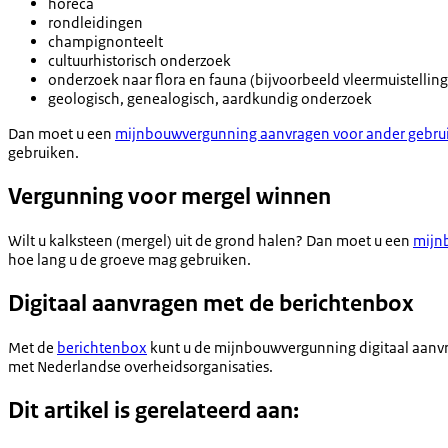
horeca
rondleidingen
champignonteelt
cultuurhistorisch onderzoek
onderzoek naar flora en fauna (bijvoorbeeld vleermuistellin
geologisch, genealogisch, aardkundig onderzoek
Dan moet u een
mijnbouwvergunning aanvragen voor ander gebru
gebruiken.
Vergunning voor mergel winnen
Wilt u kalksteen (mergel) uit de grond halen? Dan moet u een
mijn
hoe lang u de groeve mag gebruiken.
Digitaal aanvragen met de berichtenbox
Met de
berichtenbox
kunt u de mijnbouwvergunning digitaal aanvra
met Nederlandse overheidsorganisaties.
Dit artikel is gerelateerd aan: