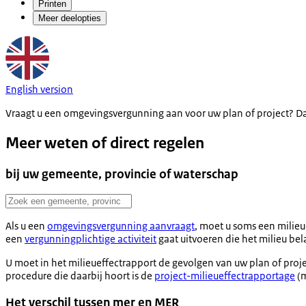
Printen
Meer deelopties
English version
Vraagt u een omgevingsvergunning aan voor uw plan of project? Da
Meer weten of direct regelen
bij uw gemeente, provincie of waterschap
Als u een
omgevingsvergunning aanvraagt
, moet u soms een milie
een
vergunningplichtige activiteit
gaat uitvoeren die het milieu be
U moet in het milieueffectrapport de gevolgen van uw plan of proje
procedure die daarbij hoort is de
project-milieueffectrapportage
(m
Het verschil tussen mer en MER