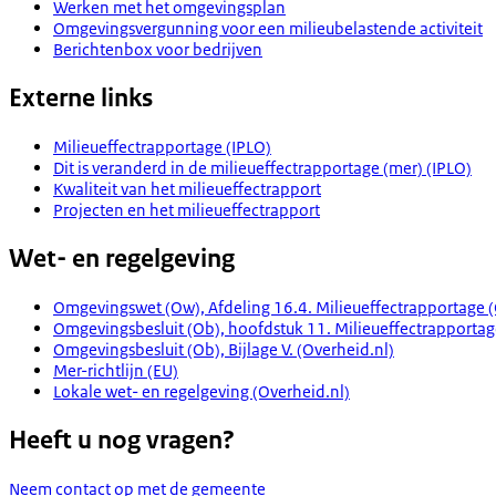
Werken met het omgevingsplan
Omgevingsvergunning voor een milieubelastende activiteit
Berichtenbox voor bedrijven
Externe links
Milieueffectrapportage (IPLO)
Dit is veranderd in de milieueffectrapportage (mer) (IPLO)
Kwaliteit van het milieueffectrapport
Projecten en het milieueffectrapport
Wet- en regelgeving
Omgevingswet (Ow), Afdeling 16.4. Milieueffectrapportage (
Omgevingsbesluit (Ob), hoofdstuk 11. Milieueffectrapportag
Omgevingsbesluit (Ob), Bijlage V. (Overheid.nl)
Mer-richtlijn (EU)
Lokale wet- en regelgeving (Overheid.nl)
Heeft u nog vragen?
Neem contact op met de gemeente