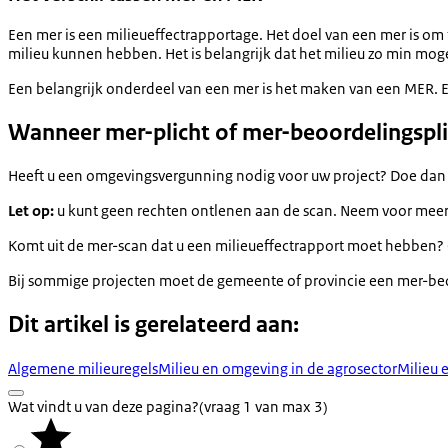
Een mer is een milieueffectrapportage. Het doel van een mer is om 
milieu kunnen hebben. Het is belangrijk dat het milieu zo min mog
Een belangrijk onderdeel van een mer is het maken van een MER. Een
Wanneer mer-plicht of mer-beoordelingspl
Heeft u een omgevingsvergunning nodig voor uw project? Doe dan
Let op:
u kunt geen rechten ontlenen aan de scan. Neem voor meer i
Komt uit de mer-scan dat u een milieueffectrapport moet hebben? Of
Bij sommige projecten moet de gemeente of provincie een mer-beo
Dit artikel is gerelateerd aan:
Algemene milieuregels
Milieu en omgeving in de agrosector
Milieu 
Wat vindt u van deze pagina?
(vraag 1 van max 3)