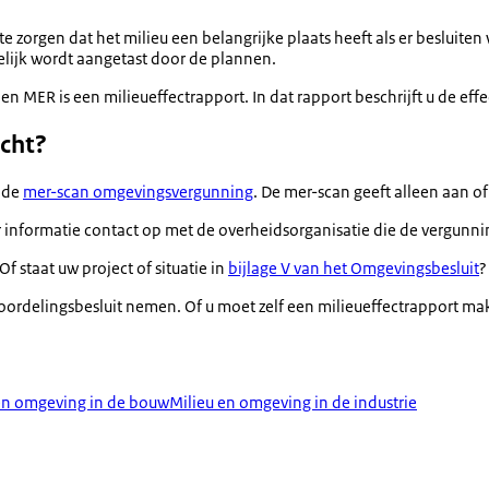
te zorgen dat het milieu een belangrijke plaats heeft als er beslui
elijk wordt aangetast door de plannen.
 MER is een milieueffectrapport. In dat rapport beschrijft u de effe
icht?
 de
mer-scan omgevingsvergunning
. De mer-scan geeft alleen aan o
nformatie contact op met de overheidsorganisatie die de vergunning
 staat uw project of situatie in
bijlage V van het Omgevingsbesluit
?
ordelingsbesluit nemen. Of u moet zelf een milieueffectrapport ma
en omgeving in de bouw
Milieu en omgeving in de industrie