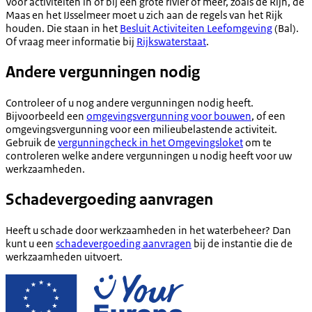
Voor activiteiten in of bij een grote rivier of meer, zoals de Rijn, de
Maas en het IJsselmeer moet u zich aan de regels van het Rijk
houden. Die staan in het
Besluit Activiteiten Leefomgeving
(Bal).
Of vraag meer informatie bij
Rijkswaterstaat
.
Andere vergunningen nodig
Controleer of u nog andere vergunningen nodig heeft.
Bijvoorbeeld een
omgevingsvergunning voor bouwen
, of een
omgevingsvergunning voor een milieubelastende activiteit.
Gebruik de
vergunningcheck in het Omgevingsloket
om te
controleren welke andere vergunningen u nodig heeft voor uw
werkzaamheden.
Schadevergoeding aanvragen
Heeft u schade door werkzaamheden in het waterbeheer? Dan
kunt u een
schadevergoeding aanvragen
bij de instantie die de
werkzaamheden uitvoert.