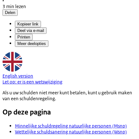
•
3 min lezen
Delen
Kopieer link
Deel via e-mail
Printen
Meer deelopties
English version
Let op:
er is een
wetswijziging
Als u uw schulden niet meer kunt betalen, kunt u gebruik maken
van een schuldenregeling.
Op deze pagina
Minnelijke schuldregeling natuurlijke personen (Msnp)
Wettelijke schuldsanering natuurlijke personen (Wsnp)