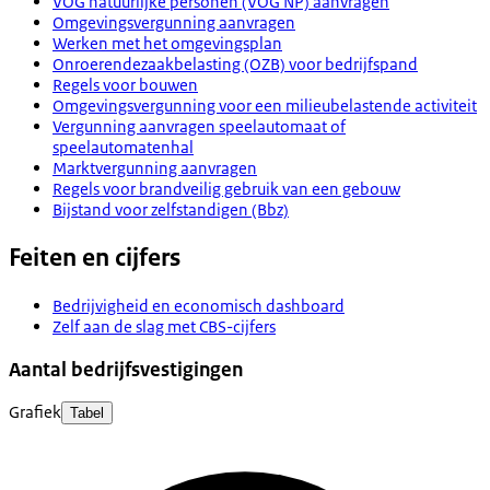
VOG natuurlijke personen (VOG NP) aanvragen
Omgevingsvergunning aanvragen
Werken met het omgevingsplan
Onroerendezaakbelasting (OZB) voor bedrijfspand
Regels voor bouwen
Omgevingsvergunning voor een milieubelastende activiteit
Vergunning aanvragen speelautomaat of
speelautomatenhal
Marktvergunning aanvragen
Regels voor brandveilig gebruik van een gebouw
Bijstand voor zelfstandigen (Bbz)
Feiten en cijfers
Bedrijvigheid en economisch dashboard
Zelf aan de slag met CBS-cijfers
Aantal bedrijfsvestigingen
Grafiek
Tabel