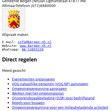
Gemeente Bergen (NH)
Jan Ligthartstraat 4
1817 MR
Alkmaar
Telefoon
(072)8880000
Afspraak maken
E-mail: 
info@bergen-nh.nl
Website: 
www.bergen-nh.nl
Whatsapp: 
06-13855159
Direct regelen
Meest gezocht
Evenementen organiseren
VOG natuurlijke personen (VOG NP) aanvragen
Omgevingsvergunning aanvragen
Werken met het omgevingsplan
Onroerendezaakbelasting (OZB) voor bedrijfspand
Regels voor bouwen
Omgevingsvergunning voor een milieubelastende activiteit