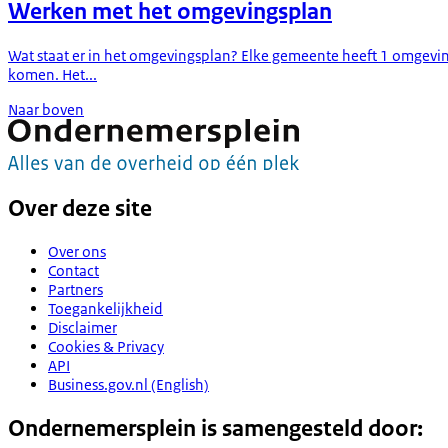
Werken met het omgevingsplan
Wat staat er in het omgevingsplan? Elke gemeente heeft 1 omgevin
komen. Het...
Naar boven
Over deze site
Over ons
Contact
Partners
Toegankelijkheid
Disclaimer
Cookies & Privacy
API
Business.gov.nl (English)
Ondernemersplein is samengesteld door: