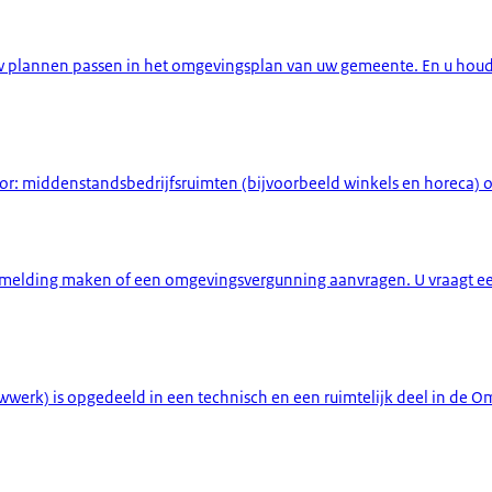
 uw plannen passen in het omgevingsplan van uw gemeente. En u ho
 voor: middenstandsbedrijfsruimten (bijvoorbeeld winkels en horeca) o
n melding maken of een omgevingsvergunning aanvragen. U vraagt ee
erk) is opgedeeld in een technisch en een ruimtelijk deel in de 