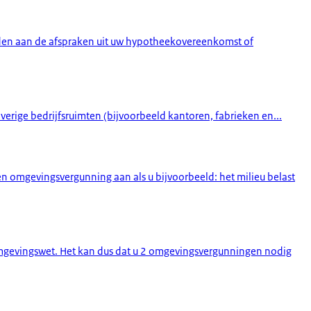
uden aan de afspraken uit uw hypotheekovereenkomst of
verige bedrijfsruimten (bijvoorbeeld kantoren, fabrieken en...
n omgevingsvergunning aan als u bijvoorbeeld: het milieu belast
Omgevingswet. Het kan dus dat u 2 omgevingsvergunningen nodig