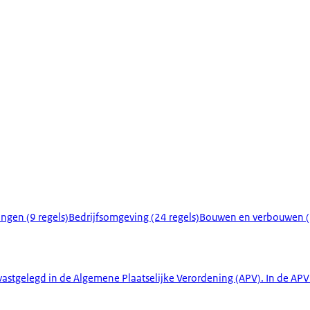
ingen (9 regels)
Bedrijfsomgeving (24 regels)
Bouwen en verbouwen (1
 vastgelegd in de Algemene Plaatselijke Verordening (APV). In de A