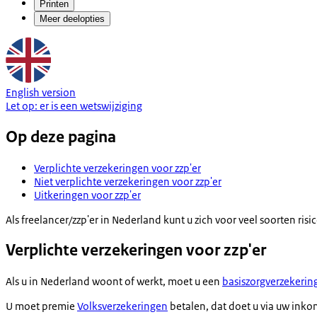
Printen
Meer deelopties
English version
Let op:
er is een
wetswijziging
Op deze pagina
Verplichte verzekeringen voor zzp'er
Niet verplichte verzekeringen voor zzp'er
Uitkeringen voor zzp'er
Als freelancer/zzp'er in Nederland kunt u zich voor veel soorten risic
Verplichte verzekeringen voor zzp'er
Als u in Nederland woont of werkt, moet u een
basiszorgverzekerin
U moet premie
Volksverzekeringen
betalen, dat doet u via uw inko