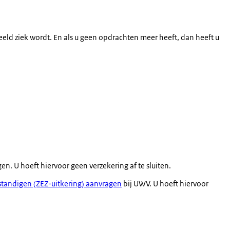
rbeeld ziek wordt. En als u geen opdrachten meer heeft, dan heeft u
n. U hoeft hiervoor geen verzekering af te sluiten.
standigen (ZEZ-uitkering) aanvragen
bij UWV. U hoeft hiervoor