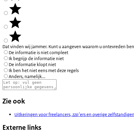
Dat vinden wij jammer. Kunt u aangeven waarom u ontevreden ben
De informatie is niet compleet
Ik begrijp de informatie niet
De informatie klopt niet
Ik ben het niet eens met deze regels
Anders, namelijk...
Zie ook
Uitkeringen voor freelancers, zzp’ers en overige zelfstandige
Externe links