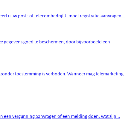
eert u uw post- of telecombedrijf U moet registratie aanvragen...
ze gegevens goed te beschermen, door bijvoorbeeld een
oop zonder toestemming is verboden. Wanneer mag telemarketing
en een vergunning aanvragen of een melding doen. Wat zijn...