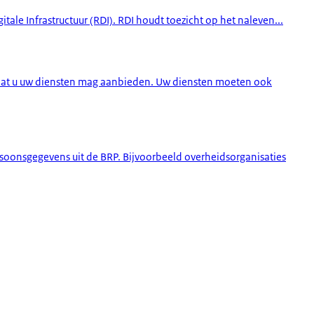
itale Infrastructuur (RDI). RDI houdt toezicht op het naleven...
rdat u uw diensten mag aanbieden. Uw diensten moeten ook
soonsgegevens uit de BRP. Bijvoorbeeld overheidsorganisaties