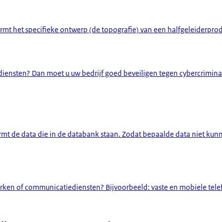
t het specifieke ontwerp (de topografie) van een halfgeleiderproduct
diensten? Dan moet u uw bedrijf goed beveiligen tegen cybercriminalit
 de data die in de databank staan. Zodat bepaalde data niet kunne
en of communicatiediensten? Bijvoorbeeld: vaste en mobiele telefo