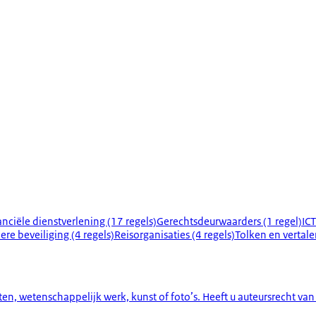
anciële dienstverlening (17 regels)
Gerechtsdeurwaarders (1 regel)
ICT
iere beveiliging (4 regels)
Reisorganisaties (4 regels)
Tolken en vertaler
n, wetenschappelijk werk, kunst of foto’s. Heeft u auteursrecht van 