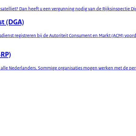
 satelliet? Dan heeft u een vergunning nodig van de Rijksinspectie Dig
st (DGA)
ienst registreren bij de Autoriteit Consument en Markt (ACM) voo
BRP)
n alle Nederlanders. Sommige organisaties mogen werken met de per