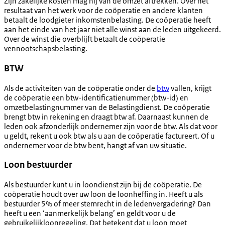
Zijn zakelijke kosten mag hij van de omzet aftrekken. Over het
resultaat van het werk voor de coöperatie en andere klanten
betaalt de loodgieter inkomstenbelasting.
De coöperatie heeft
aan het einde van het jaar niet alle winst aan de leden uitgekeerd.
Over de winst die overblijft betaalt de coöperatie
vennootschapsbelasting.
BTW
Als de activiteiten van de coöperatie onder de
btw
vallen, krijgt
de coöperatie een btw-identificatienummer (btw-id) en
omzetbelastingnummer van de Belastingdienst. De coöperatie
brengt btw in rekening en draagt btw af. Daarnaast kunnen de
leden ook afzonderlijk ondernemer zijn voor de btw. Als dat voor
u geldt, rekent u ook btw als u aan de coöperatie factureert. Of u
ondernemer voor de btw bent, hangt af van uw situatie.
Loon bestuurder
Als bestuurder kunt u in loondienst zijn bij de coöperatie. De
coöperatie houdt over uw loon de loonheffing in. Heeft u als
bestuurder 5% of meer stemrecht in de ledenvergadering? Dan
heeft u een ‘aanmerkelijk belang’ en geldt voor u de
gebruikelijkloonregeling. Dat betekent dat u loon moet