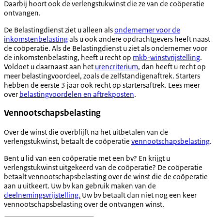
Daarbij hoort ook de verlengstukwinst die ze van de coöperatie
ontvangen.
De Belastingdienst ziet u alleen als
ondernemer voor de
inkomstenbelasting
als u ook andere opdrachtgevers heeft naast
de coöperatie. Als de Belastingdienst u ziet als ondernemer voor
de inkomstenbelasting, heeft u recht op
mkb-winstvrijstelling
.
Voldoet u daarnaast aan het
urencriterium
, dan heeft u recht op
meer belastingvoordeel, zoals de zelfstandigenaftrek. Starters
hebben de eerste 3 jaar ook recht op startersaftrek. Lees meer
over
belastingvoordelen en aftrekposten
.
Vennootschapsbelasting
Over de winst die overblijft na het uitbetalen van de
verlengstukwinst, betaalt de coöperatie
vennootschapsbelasting
.
Bent u lid van een coöperatie met een bv? En krijgt u
verlengstukwinst uitgekeerd van de coöperatie? De coöperatie
betaalt vennootschapsbelasting over de winst die de coöperatie
aan u uitkeert. Uw bv kan gebruik maken van de
deelnemingsvrijstelling.
Uw bv betaalt dan niet nog een keer
vennootschapsbelasting over de ontvangen winst.