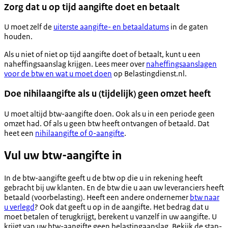
Zorg dat u op tijd aangifte doet en betaalt
U moet zelf de
uiterste aangifte- en betaaldatums
in de gaten
houden.
Als u niet of niet op tijd aangifte doet of betaalt, kunt u een
naheffingsaanslag krijgen. Lees meer over
naheffingsaanslagen
voor de btw en wat u moet doen
op Belastingdienst.nl.
Doe nihilaangifte als u (tijdelijk) geen omzet heeft
U moet altijd btw-aangifte doen. Ook als u in een periode geen
omzet had. Of als u geen btw heeft ontvangen of betaald. Dat
heet een
nihilaangifte of 0-aangifte
.
Vul uw btw-aangifte in
In de btw-aangifte geeft u de btw op die u in rekening heeft
gebracht bij uw klanten. En de btw die u aan uw leveranciers heeft
betaald (voorbelasting). Heeft een andere ondernemer
btw naar
u verlegd
? Ook dat geeft u op in de aangifte. Het bedrag dat u
moet betalen of terugkrijgt, berekent u vanzelf in uw aangifte. U
krijgt van uw btw-aangifte geen belastingaanslag. Bekijk de stap-