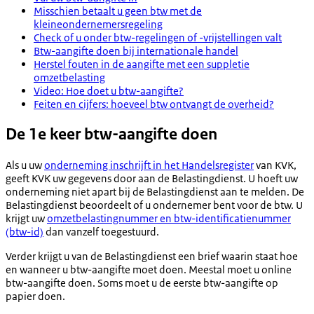
Misschien betaalt u geen btw met de
kleineondernemersregeling
Check of u onder btw-regelingen of -vrijstellingen valt
Btw-aangifte doen bij internationale handel
Herstel fouten in de aangifte met een suppletie
omzetbelasting
Video: Hoe doet u btw-aangifte?
Feiten en cijfers: hoeveel btw ontvangt de overheid?
De 1e keer btw-aangifte doen
Als u uw
onderneming inschrijft in het Handelsregister
van KVK,
geeft KVK uw gegevens door aan de Belastingdienst. U hoeft uw
onderneming niet apart bij de Belastingdienst aan te melden. De
Belastingdienst beoordeelt of u ondernemer bent voor de btw. U
krijgt uw
omzetbelastingnummer en btw-identificatienummer
(btw-id)
dan vanzelf toegestuurd.
Verder krijgt u van de Belastingdienst een brief waarin staat hoe
en wanneer u btw-aangifte moet doen. Meestal moet u online
btw-aangifte doen. Soms moet u de eerste btw-aangifte op
papier doen.