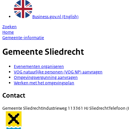
Business.gov.nl (English)
Zoeken
Home
Gemeente-informatie
Gemeente
Sliedrecht
Evenementen organiseren
VOG natuurlijke personen (VOG NP) aanvragen
Omgevingsvergunning aanvragen
Werken met het omgevingsplan
Contact
Gemeente Sliedrecht
Industrieweg 11
3361 HJ Sliedrecht
Telefoon
(