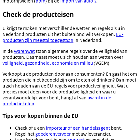
motorrijwielen (
bpm
) bij de
import van auto’s
.
Check de producteisen
U krijgt te maken met verschillende wetten en regels als u in
Nederland producten uit het buitenland wilt verkopen.
EU-
producten zijn meestal toegestaan
in Nederland.
In de
Warenwet
staan algemene regels over de veiligheid van
producten. Daarnaast moet u zich houden aan wetten over
veiligheid, gezondheid, economie en milieu
(VGEM).
Verkoopt u de producten door aan consumenten? En gaat het om
producten die niet bedoeld zijn om te eten of drinken? Dan moet
u zich houden aan de EU-regels voor productveiligheid. Wat u
precies moet doen voor de productveiligheid en waar u
verantwoordelijk voor bent, hangt af van
uw rol in de
productieketen
.
Tips voor kopen binnen de EU
Check of u een
importeur of een handelsagent
bent.
Regel het
goederenvervoer
met uw leverancier.
Leg afspraken vast in een
contract
en zorg dat uw