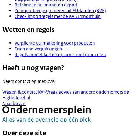
Betalingen bij import en export
Zo importeer je goederen uit EU-landen (KVK)
Check importregels met de KVK Importhulp
Wetten en regels
Verplichte CE-markering voor producten
Eisen aan verpakkingen
Regels voor etiketten op non-food producten
Heeft u nog vragen?
Neem contact op met
KVK
Vragen & contact KVK
Vraag advies aan andere ondernemers op
Higherlevel.nl
Naar boven
Over deze site