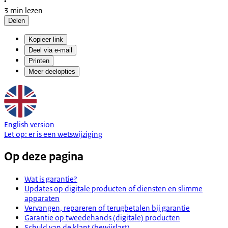
•
3 min lezen
Delen
Kopieer link
Deel via e-mail
Printen
Meer deelopties
English version
Let op:
er is een
wetswijziging
Op deze pagina
Wat is garantie?
Updates op digitale producten of diensten en slimme
apparaten
Vervangen, repareren of terugbetalen bij garantie
Garantie op tweedehands (digitale) producten
Schuld van de klant (bewijslast)