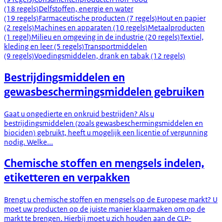
(18 regels)
Delfstoffen, energie en water
(19 regels)
Farmaceutische producten (7 regels)
Hout en papier
(2 regels)
Machines en apparaten (10 regels)
Metaalproducten
(1 regel)
Milieu en omgeving in de industrie (20 regels)
Textiel,
kleding en leer (5 regels)
Transportmiddelen
(9 regels)
Voedingsmiddelen, drank en tabak (12 regels)
Bestrijdingsmiddelen en
gewasbeschermingsmiddelen gebruiken
Gaat u ongedierte en onkruid bestrijden? Als u
bestrijdingsmiddelen (zoals gewasbeschermingsmiddelen en
biociden) gebruikt, heeft u mogelijk een licentie of vergunning
nodig. Welke...
Chemische stoffen en mengsels indelen,
etiketteren en verpakken
Brengt u chemische stoffen en mengsels op de Europese markt? U
moet uw producten op de juiste manier klaarmaken om op de
markt te brengen. Hierbij moet u zich houden aan de CLP-