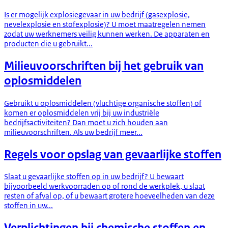
Is er mogelijk explosiegevaar in uw bedrijf (gasexplosie,
nevelexplosie en stofexplosie)? U moet maatregelen nemen
zodat uw werknemers veilig kunnen werken. De apparaten en
producten die u gebruikt...
Milieuvoorschriften bij het gebruik van
oplosmiddelen
Gebruikt u oplosmiddelen (vluchtige organische stoffen) of
komen er oplosmiddelen vrij bij uw industriële
bedrijfsactiviteiten? Dan moet u zich houden aan
milieuvoorschriften. Als uw bedrijf meer...
Regels voor opslag van gevaarlijke stoffen
Slaat u gevaarlijke stoffen op in uw bedrijf? U bewaart
bijvoorbeeld werkvoorraden op of rond de werkplek, u slaat
resten of afval op, of u bewaart grotere hoeveelheden van deze
stoffen in uw...
Verplichtingen bij chemische stoffen en