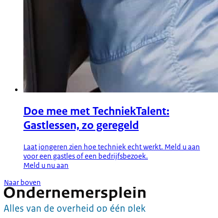
Doe mee met TechniekTalent:
Gastlessen, zo geregeld
Laat jongeren zien hoe techniek echt werkt. Meld u aan
voor een gastles of een bedrijfsbezoek.
Meld u nu aan
Naar boven