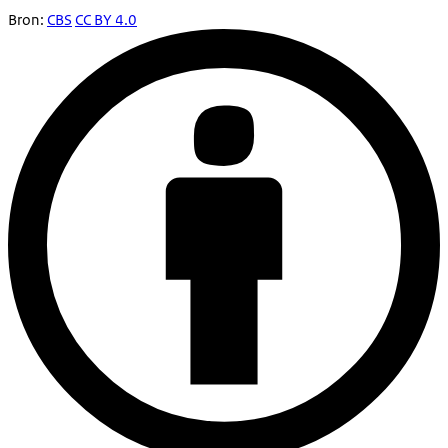
Bron:
CBS
CC BY 4.0