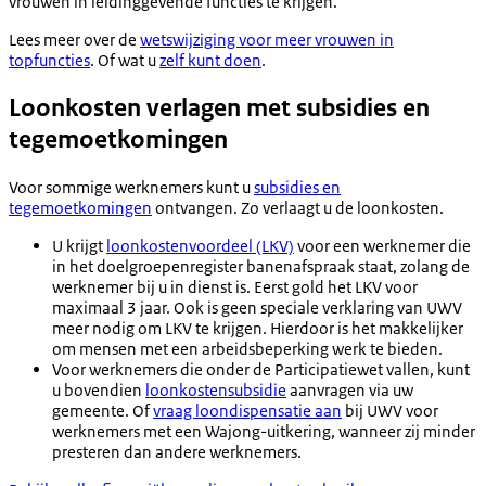
vrouwen in leidinggevende functies te krijgen.
Lees meer over de
wetswijziging voor meer vrouwen in
topfuncties
. Of wat u
zelf kunt doen
.
Loonkosten verlagen met subsidies en
tegemoetkomingen
Voor sommige werknemers kunt u
subsidies en
tegemoetkomingen
ontvangen. Zo verlaagt u de loonkosten.
U krijgt
loonkostenvoordeel (LKV)
voor een werknemer die
in het doelgroepenregister banenafspraak staat, zolang de
werknemer bij u in dienst is. Eerst gold het LKV voor
maximaal 3 jaar. Ook is geen speciale verklaring van UWV
meer nodig om LKV te krijgen. Hierdoor is het makkelijker
om mensen met een arbeidsbeperking werk te bieden.
Voor werknemers die onder de Participatiewet vallen, kunt
u bovendien
loonkostensubsidie
aanvragen via uw
gemeente. Of
vraag loondispensatie aan
bij UWV voor
werknemers met een Wajong-uitkering, wanneer zij minder
presteren dan andere werknemers.