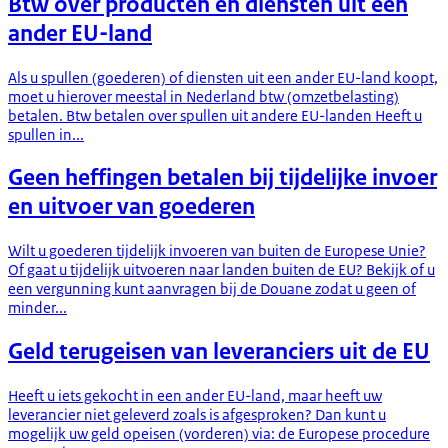
Btw over producten en diensten uit een
ander EU-land
Als u spullen (goederen) of diensten uit een ander EU-land koopt,
moet u hierover meestal in Nederland btw (omzetbelasting)
betalen. Btw betalen over spullen uit andere EU-landen Heeft u
spullen in...
Geen heffingen betalen bij tijdelijke invoer
en uitvoer van goederen
Wilt u goederen tijdelijk invoeren van buiten de Europese Unie?
Of gaat u tijdelijk uitvoeren naar landen buiten de EU? Bekijk of u
een vergunning kunt aanvragen bij de Douane zodat u geen of
minder...
Geld terugeisen van leveranciers uit de EU
Heeft u iets gekocht in een ander EU-land, maar heeft uw
leverancier niet geleverd zoals is afgesproken? Dan kunt u
mogelijk uw geld opeisen (vorderen) via: de Europese procedure