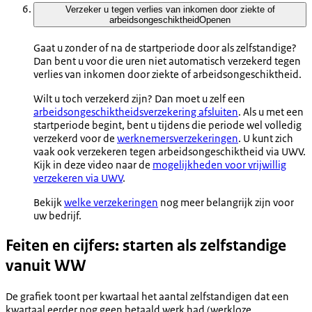
Verzeker u tegen verlies van inkomen door ziekte of
arbeidsongeschiktheid
Openen
Gaat u zonder of na de startperiode door als zelfstandige?
Dan bent u voor die uren niet automatisch verzekerd tegen
verlies van inkomen door ziekte of arbeidsongeschiktheid.
Wilt u toch verzekerd zijn? Dan moet u zelf een
arbeidsongeschiktheidsverzekering afsluiten
. Als u met een
startperiode begint, bent u tijdens die periode wel volledig
verzekerd voor de
werknemersverzekeringen
.
U kunt zich
vaak ook verzekeren tegen arbeidsongeschiktheid via UWV.
Kijk in deze video naar de
mogelijkheden voor vrijwillig
verzekeren via UWV
.
Bekijk
welke verzekeringen
nog meer belangrijk zijn voor
uw bedrijf.
Feiten en cijfers: starten als zelfstandige
vanuit WW
De grafiek toont per kwartaal het aantal zelfstandigen dat een
kwartaal eerder nog geen betaald werk had (werkloze