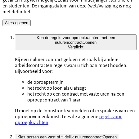
en studenten. De ingangsdatum van deze (wets)wijziging is nog
niet definitief.
Alles openen
Ken de regels voor oproepkrachten met een
nulurencontract
Openen
Verplicht
Bij een nulurencontract gelden net zoals bij andere
arbeidscontracten regels waar u zich aan moet houden.
Bijvoorbeeld voor:
de oproeptermijn
het recht op loon als u afzegt
het recht op een contract met vaste uren na een
oproepcontract van 1 jaar
U moet op de loonstrook vermelden of er sprake is van een
oproepovereenkomst. Lees de algemene
regels voor
oproepkrachten
.
Kies tussen een vast of tijdelijk nulurencontract
Openen