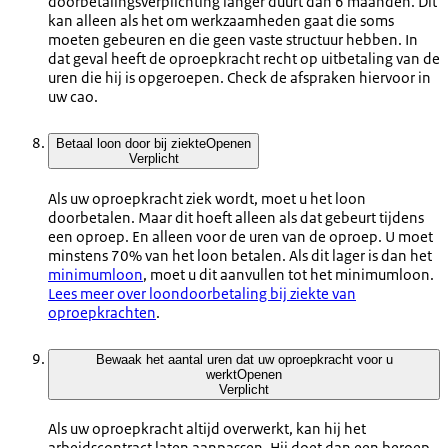
doorbetalingsverplichting langer duurt dan 6 maanden. Dit
kan alleen als het om werkzaamheden gaat die soms
moeten gebeuren en die geen vaste structuur hebben. In
dat geval heeft de oproepkracht recht op uitbetaling van de
uren die hij is opgeroepen. Check de afspraken hiervoor in
uw cao.
Betaal loon door bij ziekte
Openen
Verplicht
Als uw oproepkracht ziek wordt, moet u het loon
doorbetalen. Maar dit hoeft alleen als dat gebeurt tijdens
een oproep. En alleen voor de uren van de oproep. U moet
minstens 70% van het loon betalen. Als dit lager is dan het
minimumloon
, moet u dit aanvullen tot het minimumloon.
Lees meer over loondoorbetaling bij ziekte van
oproepkrachten
.
Bewaak het aantal uren dat uw oproepkracht voor u
werkt
Openen
Verplicht
Als uw oproepkracht altijd overwerkt, kan hij het
arbeidscontract laten aanpassen. Hij doet dan een beroep