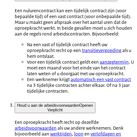
Een nulurencontract kan een tijdelijk contract zijn (voor
bepaalde tijd) of een vast contract (voor onbepaalde tijd).
Maar u maakt geen afspraak over het aantal uren dat de
oproepkracht werkt. In beide gevallen moet u zich houden
aan de regels rond arbeidscontracten. Bijvoorbeeld:
Na een vast of tijdelijk contract heeft uw
oproepkracht recht op een
transitievergoeding
als u
hem ontslaat.
Voor een tijdelijk contract geldt een
aanzegtermijn
. U
moet een maand voor het einde van het contract
laten weten of u doorgaat met uw oproepkracht.
Een werknemer krijgt
automatisch een vast contract
na 3 tijdelijke contracten achter elkaar. Of na 3 jaar
tijdelijke contracten.
Houd u aan de arbeidsvoorwaarden
Openen
Verplicht
Een oproepkracht heeft recht op dezelfde
arbeidsvoorwaarden
als uw andere werknemers. Denk
bijvoorbeeld aan
werktijden
,
loon
en
verlofdagen en