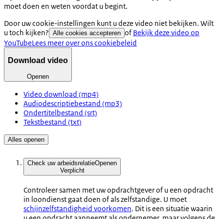
moet doen en weten voordat u begint.
Door uw cookie-instellingen kunt u deze video niet bekijken. Wilt
u toch kijken?
of
Bekijk deze video op
Alle cookies accepteren
YouTube
Lees meer over ons cookiebeleid
Download video
Openen
Video download (mp4)
Audiodescriptiebestand (mp3)
Ondertitelbestand (srt)
Tekstbestand (txt)
Alles openen
Check uw arbeidsrelatie
Openen
Verplicht
Controleer samen met uw opdrachtgever of u een opdracht
in loondienst gaat doen of als zelfstandige. U moet
schijnzelfstandigheid voorkomen
. Dit is een situatie waarin
u een opdracht aanneemt als ondernemer, maar volgens de