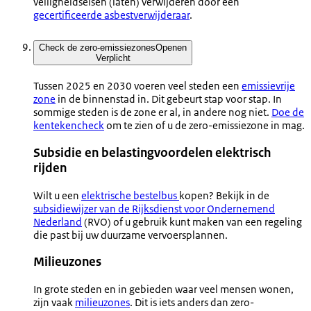
veiligheidseisen (laten) verwijderen door een
gecertificeerde asbestverwijderaar
.
Check de zero-emissiezones
Openen
Verplicht
Tussen 2025 en 2030 voeren veel steden een
emissievrije
zone
in de binnenstad in. Dit gebeurt stap voor stap. In
sommige steden is de zone er al, in andere nog niet.
Doe de
kentekencheck
om te zien of u de zero-emissiezone in mag.
Subsidie en belastingvoordelen elektrisch
rijden
Wilt u een
elektrische bestelbus
kopen? Bekijk in de
subsidiewijzer van de Rijksdienst voor Ondernemend
Nederland
(RVO) of u gebruik kunt maken van een regeling
die past bij uw duurzame vervoersplannen.
Milieuzones
In grote steden en in gebieden waar veel mensen wonen,
zijn vaak
milieuzones
. Dit is iets anders dan zero-