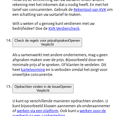
rekening met het inkomen dat u nodig heeft. En met het
tarief van concurrenten. Gebruik de
Rekentool van KVK
om
een schatting van uw uurtarief te maken.
Wilt u weten of u genoeg kunt verdienen met uw
bedrijfsidee? Doe de
KVK Verdiencheck
.
Check de regels voor prijsafspraken
Openen
Verplicht
Als u samenwerkt met andere ondernemers, mag u geen
afspraken maken over de prijs. Bijvoorbeeld door een
minimale prijs af te spreken. Of klanten te verdelen. Dit
heet
kartelvorming
en is verboden omdat het zorgt voor
oneerlijke concurrentie.
Opdrachten vinden in de bouw
Openen
Verplicht
U kunt op verschillende manieren opdrachten vinden. U
kunt bijvoorbeeld klussen aannemen als onderaannemer
of
werken via een platform
. Ook kunt u
werken voor de
overheid via een aanbesteding
.