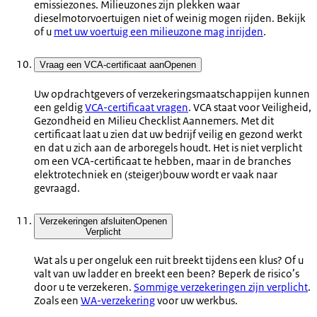
emissiezones. Milieuzones zijn plekken waar
dieselmotorvoertuigen niet of weinig mogen rijden. Bekijk
of u
met uw voertuig een milieuzone mag inrijden
.
Vraag een VCA-certificaat aan
Openen
Uw opdrachtgevers of verzekeringsmaatschappijen kunnen
een geldig
VCA-certificaat vragen
. VCA staat voor Veiligheid,
Gezondheid en Milieu Checklist Aannemers. Met dit
certificaat laat u zien dat uw bedrijf veilig en gezond werkt
en dat u zich aan de arboregels houdt. Het is niet verplicht
om een VCA-certificaat te hebben, maar in de branches
elektrotechniek en (steiger)bouw wordt er vaak naar
gevraagd.
Verzekeringen afsluiten
Openen
Verplicht
Wat als u per ongeluk een ruit breekt tijdens een klus? Of u
valt van uw ladder en breekt een been? Beperk de risico’s
door u te verzekeren.
Sommige verzekeringen zijn verplicht
.
Zoals een
WA-verzekering
voor uw werkbus.