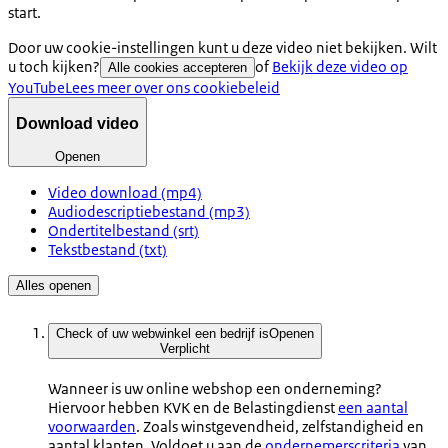
start.
Door uw cookie-instellingen kunt u deze video niet bekijken. Wilt
u toch kijken?
of
Bekijk deze video op
Alle cookies accepteren
YouTube
Lees meer over ons cookiebeleid
Download video
Openen
Video download (mp4)
Audiodescriptiebestand (mp3)
Ondertitelbestand (srt)
Tekstbestand (txt)
Alles openen
Check of uw webwinkel een bedrijf is
Openen
Verplicht
Wanneer is uw online webshop een onderneming?
Hiervoor hebben KVK en de Belastingdienst
een aantal
voorwaarden
. Zoals winstgevendheid, zelfstandigheid en
aantal klanten. Voldoet u aan de
ondernemerscriteria
van