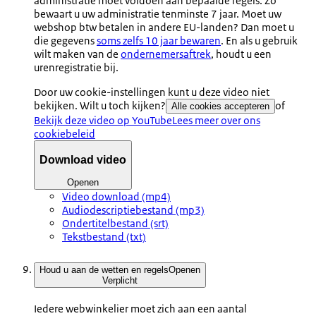
administratie moet voldoen aan bepaalde regels. Zo
bewaart u uw administratie tenminste 7 jaar. Moet uw
webshop btw betalen in andere EU-landen? Dan moet u
die gegevens
soms zelfs 10 jaar bewaren
. En als u gebruik
wilt maken van de
ondernemersaftrek
, houdt u een
urenregistratie bij.
Door uw cookie-instellingen kunt u deze video niet
bekijken. Wilt u toch kijken?
of
Alle cookies accepteren
Bekijk deze video op YouTube
Lees meer over ons
cookiebeleid
Download video
Openen
Video download (mp4)
Audiodescriptiebestand (mp3)
Ondertitelbestand (srt)
Tekstbestand (txt)
Houd u aan de wetten en regels
Openen
Verplicht
Iedere webwinkelier moet zich aan een aantal